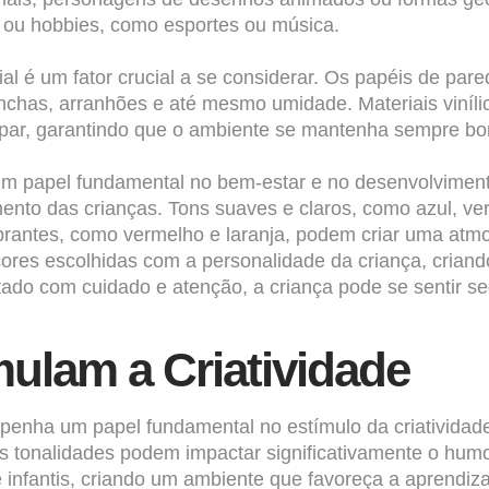
 ou hobbies, como esportes ou música.
al é um fator crucial a se considerar. Os papéis de pare
nchas, arranhões e até mesmo umidade. Materiais viníl
impar, garantindo que o ambiente se mantenha sempre bon
papel fundamental no bem-estar e no desenvolvimento
ento das crianças. Tons suaves e claros, como azul, ve
rantes, como vermelho e laranja, podem criar uma atmos
cores escolhidas com a personalidade da criança, criando
o com cuidado e atenção, a criança pode se sentir segu
ulam a Criatividade
mpenha um papel fundamental no estímulo da criativida
s tonalidades podem impactar significativamente o humo
 infantis, criando um ambiente que favoreça a aprendiza