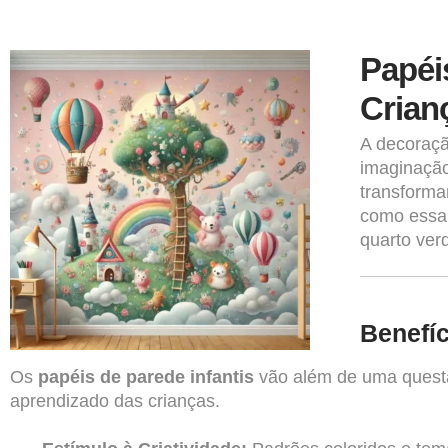
Papéi
Crian
A decoraçã
imaginação
transforma
como essa 
quarto ver
Benefíc
Os
papéis de parede infantis
vão além de uma questã
aprendizado das crianças.