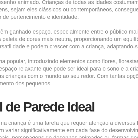
senho animado. Crianças de todas as idades costumam te
ns, sejam eles clássicos ou contemporâneos, consegu
 de pertencimento e identidade.
têm ganhado espaço, especialmente entre o público ma
eta de cores mais neutra, proporcionando um equilíbri
ersatilidade e podem crescer com a criança, adaptando-
 popular, introduzindo elementos como flores, floresta
aço relaxante que pode ser ideal para o sono e a criat
s crianças com o mundo ao seu redor. Com tantas opções
imento dos pequenos.
 de Parede Ideal
ma criança é uma tarefa que requer atenção a diversos f
em variar significativamente em cada fase do desenvolv
mais, personagens de desenhos animados ou formas geo