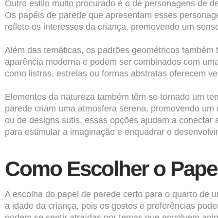
Outro estilo muito procurado é o de personagens de de
Os papéis de parede que apresentam esses personage
reflete os interesses da criança, promovendo um senso
Além das temáticas, os padrões geométricos também 
aparência moderna e podem ser combinados com uma pal
como listras, estrelas ou formas abstratas oferecem v
Elementos da natureza também têm se tornado um tema
parede criam uma atmosfera serena, promovendo um esp
ou de designs sutis, essas opções ajudam a conectar a
para estimular a imaginação e enquadrar o desenvolv
Como Escolher o Papel
A escolha do papel de parede certo para o quarto de u
a idade da criança, pois os gostos e preferências pod
podem se sentir atraídas por temas que envolvem ani