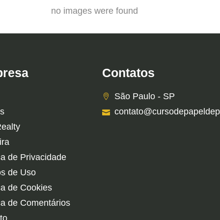
no images were found
resa
Contatos
São Paulo - SP
s
contato@cursodepapeldep
Realty
ira
ca de Privacidade
s de Uso
ica de Cookies
ica de Comentários
to