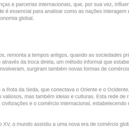
nças e parcerias internacionais, que, por sua vez, influe
de é essencial para analisar como as nações interagem
conomia global.
os, remonta a tempos antigos, quando as sociedades pr
m através da troca direta, um método informal que esta
senvolveram, surgiram também novas formas de comérci
 é a Rota da Seda, que conectava o Oriente e o Ocidente
 valiosos, mas também ideias e culturas. Esta rede de r
as civilizações e o comércio internacional, estabelecend
 XV, o mundo assistiu a uma nova era de comércio glo