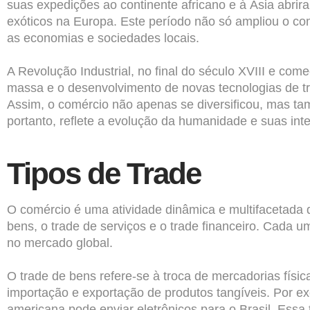
suas expedições ao continente africano e à Ásia abri
exóticos na Europa. Este período não só ampliou o co
as economias e sociedades locais.
A Revolução Industrial, no final do século XVIII e co
massa e o desenvolvimento de novas tecnologias de tra
Assim, o comércio não apenas se diversificou, mas ta
portanto, reflete a evolução da humanidade e suas int
Tipos de Trade
O comércio é uma atividade dinâmica e multifacetada qu
bens, o trade de serviços e o trade financeiro. Cada u
no mercado global.
O trade de bens refere-se à troca de mercadorias físi
importação e exportação de produtos tangíveis. Por 
americana pode enviar eletrônicos para o Brasil. Ess