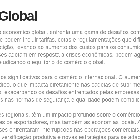
Global
nto econômico global, enfrenta uma gama de desafios c
podem incluir tarifas, cotas e regulamentações que difi
etição, levando ao aumento dos custos para os consumi
países adotam em resposta a crises econômicas, podem a
judicando o equilíbrio do comércio global.
os significativos para o comércio internacional. O aume
róleo, o que impacta diretamente nas cadeias de suprime
ros, exacerbando os desafios enfrentados pelas empresa
as nas normas de segurança e qualidade podem complica
es regionais, têm um impacto profundo sobre o comérci
as os exportadores, mas também as economias locais.
Países enfrentaram interrupções nas operações comercia
iversificação produtiva e novas estratégias para se ada