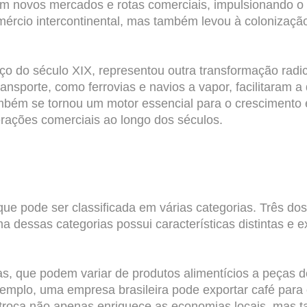
ram novos mercados e rotas comerciais, impulsionando o 
mércio intercontinental, mas também levou à colonizaç
meço do século XIX, representou outra transformação ra
nsporte, como ferrovias e navios a vapor, facilitaram a
mbém se tornou um motor essencial para o crescimento e
erações comerciais ao longo dos séculos.
e pode ser classificada em várias categorias. Três dos 
ma dessas categorias possui características distintas e 
cas, que podem variar de produtos alimentícios a peças 
exemplo, uma empresa brasileira pode exportar café pa
a troca não apenas enriquece as economias locais, mas