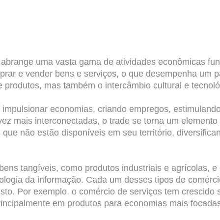
ue abrange uma vasta gama de atividades econômicas fun
mprar e vender bens e serviços, o que desempenha um pa
produtos, mas também o intercâmbio cultural e tecnológ
de impulsionar economias, criando empregos, estimulan
ez mais interconectadas, o trade se torna um elemento 
 que não estão disponíveis em seu território, diversif
 bens tangíveis, como produtos industriais e agrícolas, 
cnologia da informação. Cada um desses tipos de comérc
to. Por exemplo, o comércio de serviços tem crescido 
rincipalmente em produtos para economias mais focadas