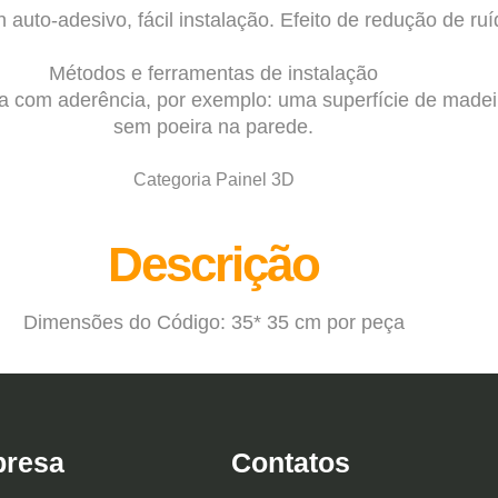
n auto-adesivo, fácil instalação. Efeito de redução de ruí
Métodos e ferramentas de instalação
pa com aderência, por exemplo: uma superfície de madeir
sem poeira na parede.
Categoria Painel 3D
Descrição
Dimensões do Código: 35* 35 cm por peça
resa
Contatos