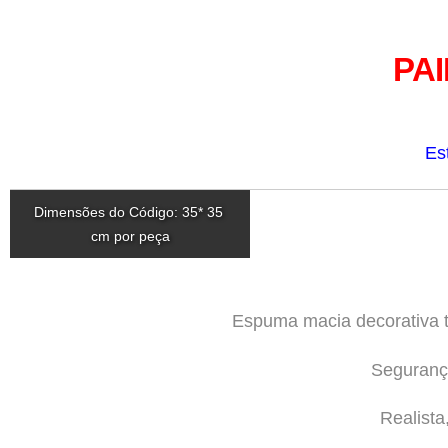
PA
Es
Dimensões do Código: 35* 35 
cm por peça
Espuma macia decorativa tr
Seguranç
Realista