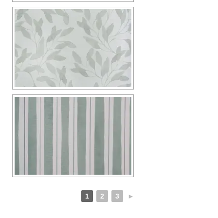
1
2
3
►